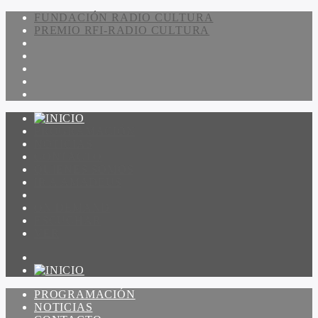
FUNDACIÓN RADIO CULTURA
PREMIO RFI-RADIO CULTURA
PROGRAMACIÓN
NOTICIAS
CONTACTO
QUIENES SOMOS
IR A AMADEUS
ON DEMAND
ESCUCHAR
VER
PROGRAMACIÓN
NOTICIAS