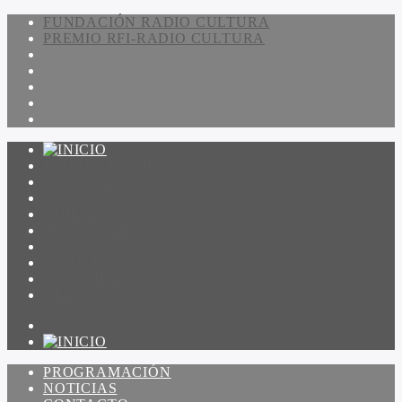
FUNDACIÓN RADIO CULTURA
PREMIO RFI-RADIO CULTURA
PROGRAMACIÓN
NOTICIAS
CONTACTO
QUIENES SOMOS
IR A AMADEUS
ON DEMAND
ESCUCHAR
VER
PROGRAMACIÓN
NOTICIAS