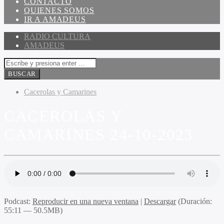
CONTACTO
QUIENES SOMOS
IR A AMADEUS
RADIO CULTURA
AMADEUS
Cacerolas y Camarines
CACEROLAS Y
CAMARINES 24-10-2023
Podcast:
Reproducir en una nueva ventana
|
Descargar
(Duración:
55:11 — 50.5MB)