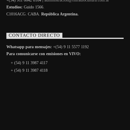
+(54) 911 6642 8164 |
administracion@fmradiocultura.com.ar
Estudios:
Guido 1566.
C1016ACG
. CABA.
República Argentina.
CONTACTO DIRECTO
Whatsapp para mensajes:
+(54) 9 11 5577 1192
Para comunicarse con emisiones en VIVO:
+ (54) 9 11 3987 4117
+ (54) 9 11 3987 4118