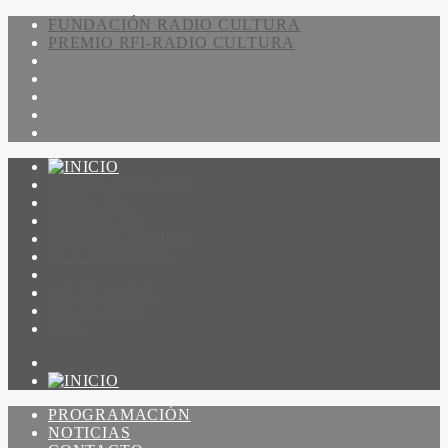
FUNDACIÓN RADIO CULTURA
PREMIO RFI-RADIO CULTURA
PROGRAMACIÓN
NOTICIAS
CONTACTO
QUIENES SOMOS
IR A AMADEUS
ON DEMAND
ESCUCHAR
VER
PROGRAMACIÓN
NOTICIAS