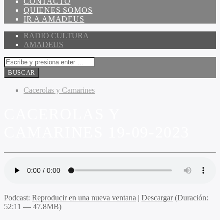
CONTACTO
QUIENES SOMOS
IR A AMADEUS
RADIO CULTURA
AMADEUS
Cacerolas y Camarines
CACEROLAS Y
CAMARINES 19-09-2023
Podcast:
Reproducir en una nueva ventana
|
Descargar
(Duración:
52:11 — 47.8MB)