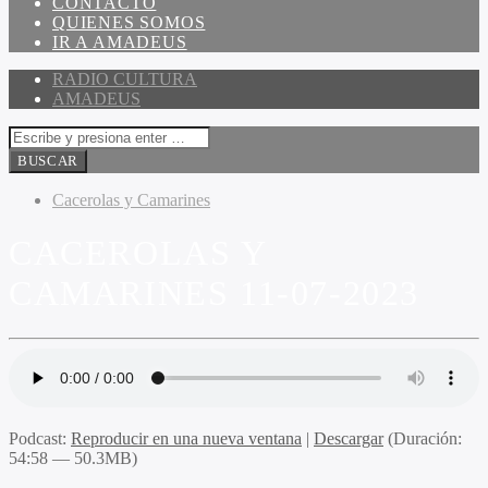
CONTACTO
QUIENES SOMOS
IR A AMADEUS
RADIO CULTURA
AMADEUS
Cacerolas y Camarines
CACEROLAS Y
CAMARINES 11-07-2023
Podcast:
Reproducir en una nueva ventana
|
Descargar
(Duración:
54:58 — 50.3MB)