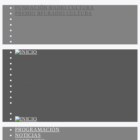
FUNDACIÓN RADIO CULTURA
PREMIO RFI-RADIO CULTURA
PROGRAMACIÓN
NOTICIAS
CONTACTO
QUIENES SOMOS
IR A AMADEUS
ON DEMAND
ESCUCHAR
VER
PROGRAMACIÓN
NOTICIAS