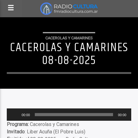
CACEROLAS Y CAMARINES
CACEROLAS Y CAMARINES
08-08-2025
Reproductor
00:00
00:00
de
Programa:
Cacerolas y Camarines
audio
Invitado
: Liber Acuña (El Pobre Luis)