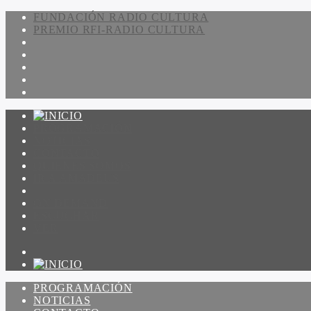
FUNDACIÓN RADIO CULTURA
PREMIO RFI-RADIO CULTURA
PROGRAMACIÓN
NOTICIAS
CONTACTO
QUIENES SOMOS
IR A AMADEUS
ON DEMAND
ESCUCHAR
VER
PROGRAMACIÓN
NOTICIAS