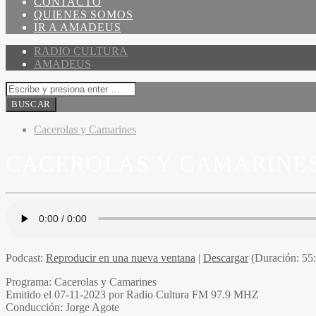
CONTACTO
QUIENES SOMOS
IR A AMADEUS
RADIO CULTURA
AMADEUS
Cacerolas y Camarines
CACEROLAS Y CAMARINES 
Podcast:
Reproducir en una nueva ventana
|
Descargar
(Duración: 5
Programa:
Cacerolas y Camarines
Emitido el
07-11-2023 por Radio Cultura FM 97.9 MHZ
Conducción:
Jorge Agote