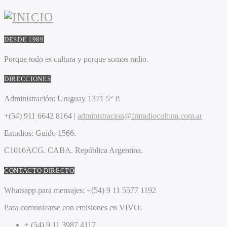
DESDE 1989
Porque todo es cultura y porque somos radio.
DIRECCIONES
Administración:
Uruguay 1371 5° P.
+(54) 911 6642 8164 |
administracion@fmradiocultura.com.ar
Estudios:
Guido 1566.
C1016ACG
. CABA.
República Argentina.
CONTACTO DIRECTO
Whatsapp para mensajes:
+(54) 9 11 5577 1192
Para comunicarse con emisiones en VIVO:
+ (54) 9 11 3987 4117