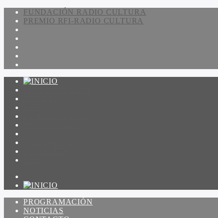
FUNDACIÓN RADIO CULTURA
PREMIO RFI-RADIO CULTURA
PROGRAMACIÓN
NOTICIAS
CONTACTO
QUIENES SOMOS
IR A AMADEUS
ON DEMAND
ESCUCHAR
VER
PROGRAMACIÓN
NOTICIAS