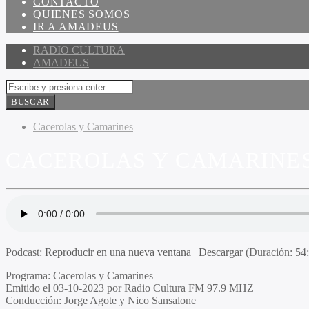
CONTACTO
QUIENES SOMOS
IR A AMADEUS
RADIO CULTURA
AMADEUS
Cacerolas y Camarines
CACEROLAS Y CAMARINES 
Podcast:
Reproducir en una nueva ventana
|
Descargar
(Duración: 5
Programa:
Cacerolas y Camarines
Emitido el
03-10-2023 por Radio Cultura FM 97.9 MHZ
Conducción:
Jorge Agote y Nico Sansalone