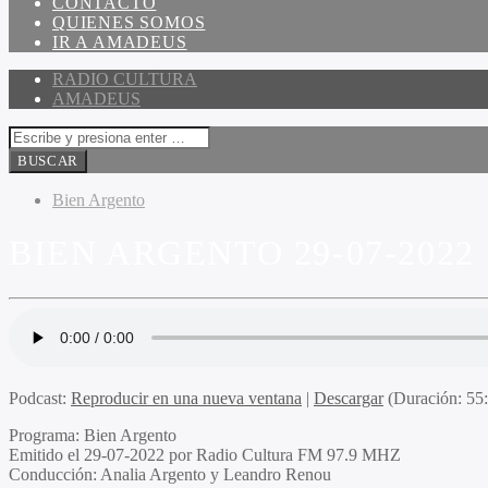
CONTACTO
QUIENES SOMOS
IR A AMADEUS
RADIO CULTURA
AMADEUS
Bien Argento
BIEN ARGENTO 29-07-2022
Podcast:
Reproducir en una nueva ventana
|
Descargar
(Duración: 5
Programa:
Bien Argento
Emitido el
29-07-2022 por Radio Cultura FM 97.9 MHZ
Conducción:
Analia Argento y Leandro Renou