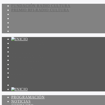
FUNDACIÓN RADIO CULTURA
PREMIO RFI-RADIO CULTURA
PROGRAMACIÓN
NOTICIAS
CONTACTO
QUIENES SOMOS
IR A AMADEUS
ON DEMAND
ESCUCHAR
VER
PROGRAMACIÓN
NOTICIAS