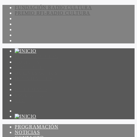
FUNDACIÓN RADIO CULTURA
PREMIO RFI-RADIO CULTURA
PROGRAMACIÓN
NOTICIAS
CONTACTO
QUIENES SOMOS
IR A AMADEUS
ON DEMAND
ESCUCHAR
VER
PROGRAMACIÓN
NOTICIAS