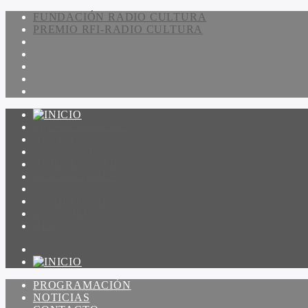
FUNDACIÓN RADIO CULTURA
PREMIO RFI-RADIO CULTURA
PROGRAMACIÓN
NOTICIAS
CONTACTO
QUIENES SOMOS
IR A AMADEUS
ON DEMAND
ESCUCHAR
VER
PROGRAMACIÓN
NOTICIAS