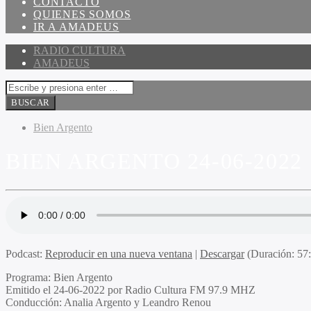
CONTACTO
QUIENES SOMOS
IR A AMADEUS
RADIO CULTURA
AMADEUS
Bien Argento
BIEN ARGENTO 24-06-2022
Podcast:
Reproducir en una nueva ventana
|
Descargar
(Duración: 5
Programa:
Bien Argento
Emitido el
24-06-2022 por Radio Cultura FM 97.9 MHZ
Conducción:
Analia Argento y Leandro Renou