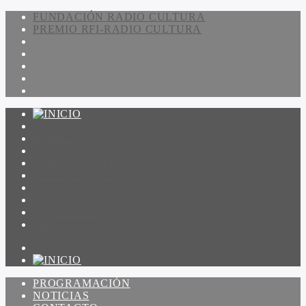
FUNDACIÓN RADIO CULTURA
PREMIO RFI-RADIO CULTURA
PROGRAMACIÓN
NOTICIAS
CONTACTO
QUIENES SOMOS
IR A AMADEUS
ON DEMAND
ESCUCHAR
VER
PROGRAMACIÓN
NOTICIAS