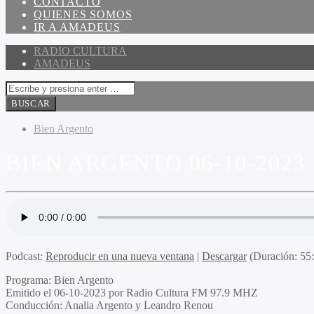
CONTACTO
QUIENES SOMOS
IR A AMADEUS
RADIO CULTURA
AMADEUS
Bien Argento
BIEN ARGENTO 06-10-2023
Podcast:
Reproducir en una nueva ventana
|
Descargar
(Duración: 5
Programa:
Bien Argento
Emitido el
06-10-2023 por Radio Cultura FM 97.9 MHZ
Conducción:
Analia Argento y Leandro Renou