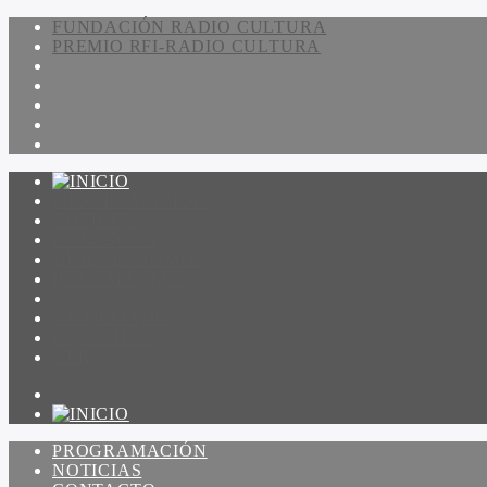
FUNDACIÓN RADIO CULTURA
PREMIO RFI-RADIO CULTURA
PROGRAMACIÓN
NOTICIAS
CONTACTO
QUIENES SOMOS
IR A AMADEUS
ON DEMAND
ESCUCHAR
VER
PROGRAMACIÓN
NOTICIAS