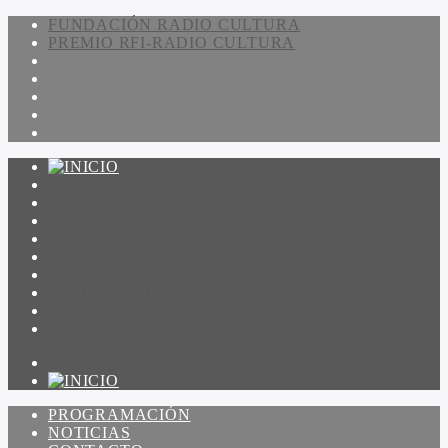
FUNDACIÓN RADIO CULTURA
PREMIO RFI-RADIO CULTURA
PROGRAMACIÓN
NOTICIAS
CONTACTO
QUIENES SOMOS
IR A AMADEUS
ON DEMAND
ESCUCHAR
VER
PROGRAMACIÓN
NOTICIAS