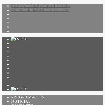
FUNDACIÓN RADIO CULTURA
PREMIO RFI-RADIO CULTURA
PROGRAMACIÓN
NOTICIAS
CONTACTO
QUIENES SOMOS
IR A AMADEUS
ON DEMAND
ESCUCHAR
VER
PROGRAMACIÓN
NOTICIAS