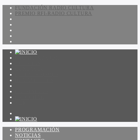
FUNDACIÓN RADIO CULTURA
PREMIO RFI-RADIO CULTURA
PROGRAMACIÓN
NOTICIAS
CONTACTO
QUIENES SOMOS
IR A AMADEUS
ON DEMAND
ESCUCHAR
VER
PROGRAMACIÓN
NOTICIAS