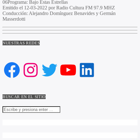
06Programa
: Bajo Estas Estrellas
Emitido
el 12-03-2022 por Radio Cultura FM 97.9 MHZ
Conducción
: Alejandro Domínguez Benavides y Germán
Masserdotti
NUESTRAS REDES
Facebook
Instagram
Twitter
YouTube
LinkedIn
BUSCAR EN EL SITIO