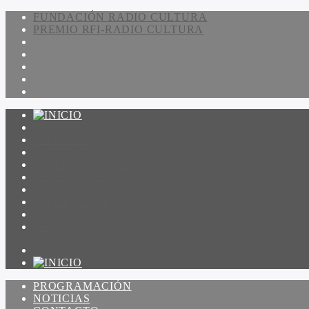
FUNDACIÓN RADIO CULTURA
PREMIO RFI-RADIO CULTURA
PROGRAMACIÓN
NOTICIAS
CONTACTO
QUIENES SOMOS
IR A AMADEUS
ON DEMAND
ESCUCHAR
VER
PROGRAMACIÓN
NOTICIAS