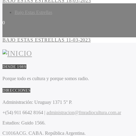
BAJO ESTAS ESTRELLAS 18-03-2023
Bajo Estas Estrellas
0
BAJO ESTAS ESTRELLAS 11-03-2023
DESDE 1989
Porque todo es cultura y porque somos radio.
DIRECCIONES
Administración:
Uruguay 1371 5° P.
+(54) 911 6642 8164 |
administracion@fmradiocultura.com.ar
Estudios:
Guido 1566.
C1016ACG
. CABA.
República Argentina.