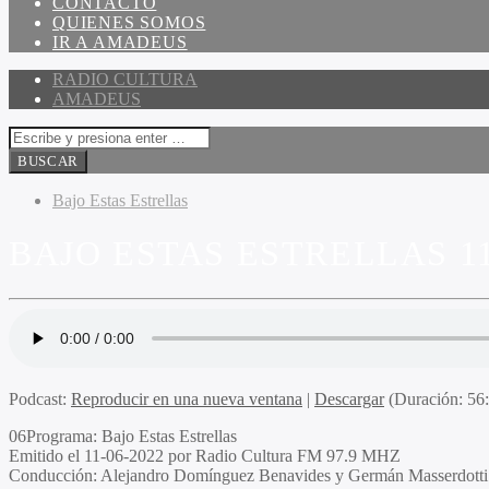
CONTACTO
QUIENES SOMOS
IR A AMADEUS
RADIO CULTURA
AMADEUS
Bajo Estas Estrellas
BAJO ESTAS ESTRELLAS 11
Podcast:
Reproducir en una nueva ventana
|
Descargar
(Duración: 5
06Programa
: Bajo Estas Estrellas
Emitido
el 11-06-2022 por Radio Cultura FM 97.9 MHZ
Conducción
: Alejandro Domínguez Benavides y Germán Masserdotti