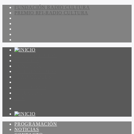
FUNDACIÓN RADIO CULTURA
PREMIO RFI-RADIO CULTURA
PROGRAMACIÓN
NOTICIAS
CONTACTO
QUIENES SOMOS
IR A AMADEUS
ON DEMAND
ESCUCHAR
VER
PROGRAMACIÓN
NOTICIAS