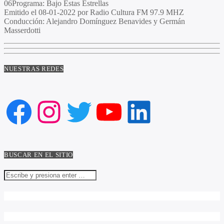
06Programa
: Bajo Estas Estrellas
Emitido
el 08-01-2022 por Radio Cultura FM 97.9 MHZ
Conducción
: Alejandro Domínguez Benavides y Germán
Masserdotti
NUESTRAS REDES
Facebook
Instagram
Twitter
YouTube
LinkedIn
BUSCAR EN EL SITIO