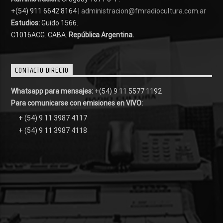
+(54) 911 6642 8164 |
administracion@fmradiocultura.com.ar
Estudios:
Guido 1566.
C1016ACG
. CABA.
República Argentina.
CONTACTO DIRECTO
Whatsapp para mensajes:
+(54) 9 11 5577 1192
Para comunicarse con emisiones en VIVO:
+ (54) 9 11 3987 4117
+ (54) 9 11 3987 4118