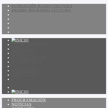
FUNDACIÓN RADIO CULTURA
PREMIO RFI-RADIO CULTURA
PROGRAMACIÓN
NOTICIAS
CONTACTO
QUIENES SOMOS
IR A AMADEUS
ON DEMAND
ESCUCHAR
VER
PROGRAMACIÓN
NOTICIAS