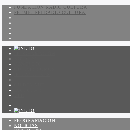
FUNDACIÓN RADIO CULTURA
PREMIO RFI-RADIO CULTURA
PROGRAMACIÓN
NOTICIAS
CONTACTO
QUIENES SOMOS
IR A AMADEUS
ON DEMAND
ESCUCHAR
VER
PROGRAMACIÓN
NOTICIAS