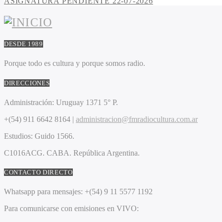
ASIGNATURA PENDIENTE 22-07-2026
DESDE 1989
Porque todo es cultura y porque somos radio.
DIRECCIONES
Administración:
Uruguay 1371 5° P.
+(54) 911 6642 8164 |
administracion@fmradiocultura.com.ar
Estudios:
Guido 1566.
C1016ACG
. CABA.
República Argentina.
CONTACTO DIRECTO
Whatsapp para mensajes:
+(54) 9 11 5577 1192
Para comunicarse con emisiones en VIVO: