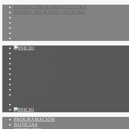
FUNDACIÓN RADIO CULTURA
PREMIO RFI-RADIO CULTURA
PROGRAMACIÓN
NOTICIAS
CONTACTO
QUIENES SOMOS
IR A AMADEUS
ON DEMAND
ESCUCHAR
VER
PROGRAMACIÓN
NOTICIAS