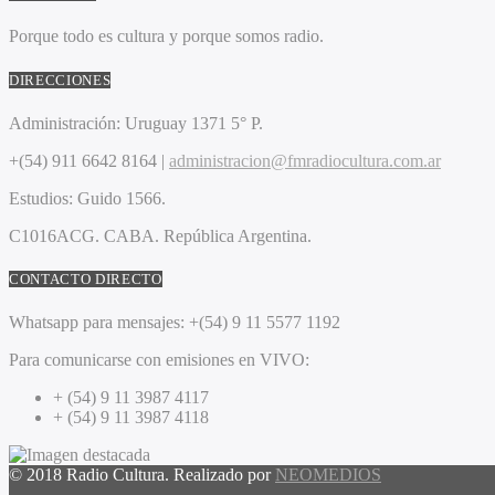
Porque todo es cultura y porque somos radio.
DIRECCIONES
Administración:
Uruguay 1371 5° P.
+(54) 911 6642 8164 |
administracion@fmradiocultura.com.ar
Estudios:
Guido 1566.
C1016ACG
. CABA.
República Argentina.
CONTACTO DIRECTO
Whatsapp para mensajes:
+(54) 9 11 5577 1192
Para comunicarse con emisiones en VIVO:
+ (54) 9 11 3987 4117
+ (54) 9 11 3987 4118
© 2018 Radio Cultura. Realizado por
NEOMEDIOS