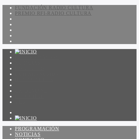
FUNDACIÓN RADIO CULTURA
PREMIO RFI-RADIO CULTURA
PROGRAMACIÓN
NOTICIAS
CONTACTO
QUIENES SOMOS
IR A AMADEUS
ON DEMAND
ESCUCHAR
VER
PROGRAMACIÓN
NOTICIAS