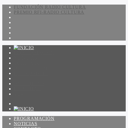
FUNDACIÓN RADIO CULTURA
PREMIO RFI-RADIO CULTURA
PROGRAMACIÓN
NOTICIAS
CONTACTO
QUIENES SOMOS
IR A AMADEUS
ON DEMAND
ESCUCHAR
VER
PROGRAMACIÓN
NOTICIAS