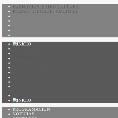
FUNDACIÓN RADIO CULTURA
PREMIO RFI-RADIO CULTURA
PROGRAMACIÓN
NOTICIAS
CONTACTO
QUIENES SOMOS
IR A AMADEUS
ON DEMAND
ESCUCHAR
VER
PROGRAMACIÓN
NOTICIAS