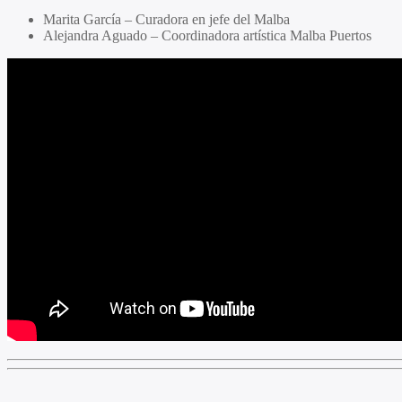
Marita García
– Curadora en jefe del Malba
Alejandra Aguado
– Coordinadora artística Malba Puertos