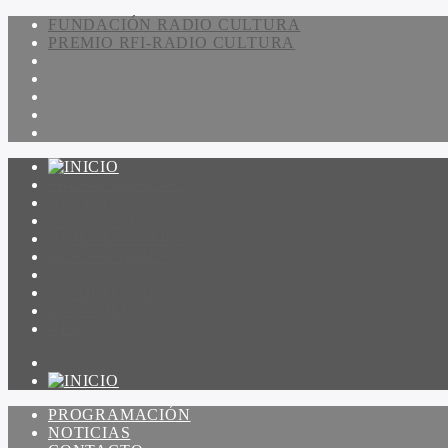
FUNDACIÓN RADIO CULTURA
PREMIO RFI-RADIO CULTURA
PROGRAMACIÓN
NOTICIAS
CONTACTO
QUIENES SOMOS
IR A AMADEUS
ON DEMAND
ESCUCHAR
VER
PROGRAMACIÓN
NOTICIAS