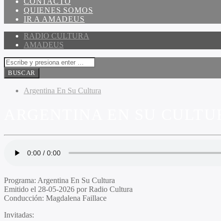
CONTACTO
QUIENES SOMOS
IR A AMADEUS
RADIO CULTURA
AMADEUS
Argentina En Su Cultura
ARGENTINA EN SU CULTUR
Programa:
Argentina En Su Cultura
Emitido el
28-05-2026 por Radio Cultura
Conducción:
Magdalena Faillace
Invitadas
: