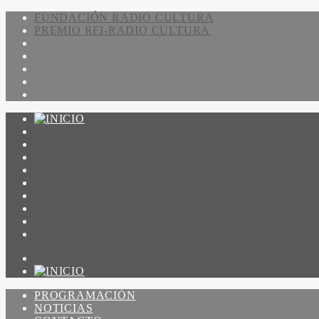
FUNDACIÓN RADIO CULTURA
PREMIO RFI-RADIO CULTURA
PROGRAMACIÓN
NOTICIAS
CONTACTO
QUIENES SOMOS
IR A AMADEUS
ON DEMAND
ESCUCHAR
VER
PROGRAMACIÓN
NOTICIAS