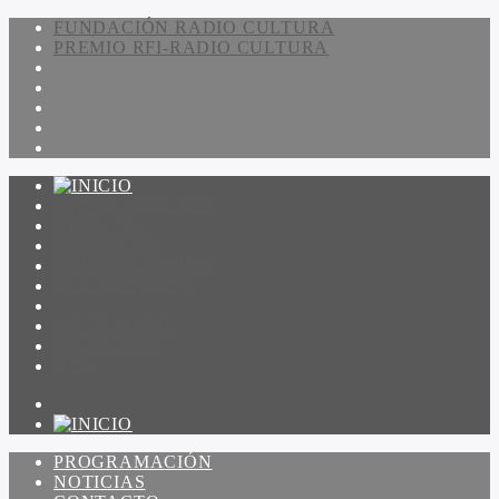
FUNDACIÓN RADIO CULTURA
PREMIO RFI-RADIO CULTURA
PROGRAMACIÓN
NOTICIAS
CONTACTO
QUIENES SOMOS
IR A AMADEUS
ON DEMAND
ESCUCHAR
VER
PROGRAMACIÓN
NOTICIAS