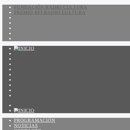
FUNDACIÓN RADIO CULTURA
PREMIO RFI-RADIO CULTURA
PROGRAMACIÓN
NOTICIAS
CONTACTO
QUIENES SOMOS
IR A AMADEUS
ON DEMAND
ESCUCHAR
VER
PROGRAMACIÓN
NOTICIAS