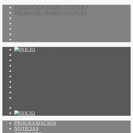
FUNDACIÓN RADIO CULTURA
PREMIO RFI-RADIO CULTURA
PROGRAMACIÓN
NOTICIAS
CONTACTO
QUIENES SOMOS
IR A AMADEUS
ON DEMAND
ESCUCHAR
VER
PROGRAMACIÓN
NOTICIAS