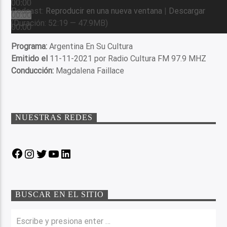
00:00
Podcast:
Reproducir en una nueva ventana
|
Descargar
00:00
(Duración: 52:19 — 47.9MB)
00:00
Programa:
Argentina En Su Cultura
Emitido el
11-11-2021 por Radio Cultura FM 97.9 MHZ
Conducción:
Magdalena Faillace
NUESTRAS REDES
Facebook
Instagram
Twitter
YouTube
LinkedIn
BUSCAR EN EL SITIO