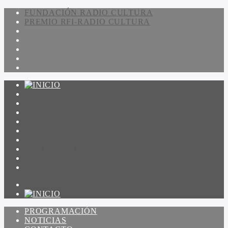
FUNDACIÓN RADIO CULTURA
PREMIO RFI-RADIO CULTURA
PROGRAMACIÓN
NOTICIAS
CONTACTO
QUIENES SOMOS
IR A AMADEUS
ON DEMAND
ESCUCHAR
VER
PROGRAMACIÓN
NOTICIAS