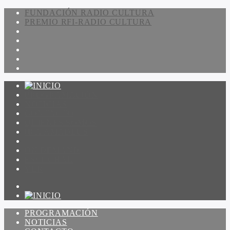
FUNDACIÓN RADIO CULTURA
PREMIO RFI-RADIO CULTURA
PROGRAMACIÓN
NOTICIAS
CONTACTO
QUIENES SOMOS
IR A AMADEUS
ON DEMAND
ESCUCHAR
VER
PROGRAMACIÓN
NOTICIAS