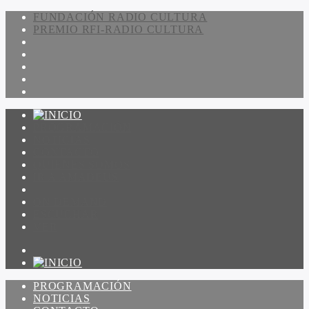
FUNDACIÓN RADIO CULTURA
PREMIO RFI-RADIO CULTURA
PROGRAMACIÓN
NOTICIAS
CONTACTO
QUIENES SOMOS
IR A AMADEUS
ON DEMAND
ESCUCHAR
VER
PROGRAMACIÓN
NOTICIAS