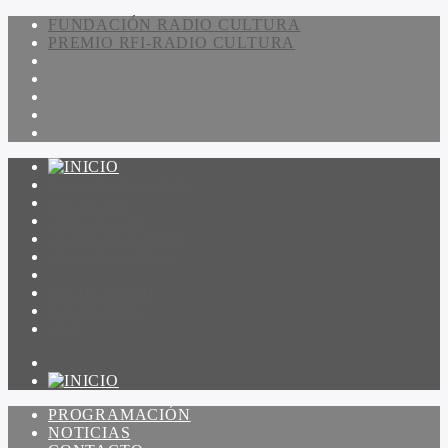
FUNDACIÓN RADIO CULTURA
PREMIO RFI-RADIO CULTURA
PROGRAMACIÓN
NOTICIAS
CONTACTO
QUIENES SOMOS
IR A AMADEUS
ON DEMAND
ESCUCHAR
VER
PROGRAMACIÓN
NOTICIAS