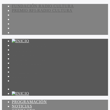
FUNDACIÓN RADIO CULTURA
PREMIO RFI-RADIO CULTURA
PROGRAMACIÓN
NOTICIAS
CONTACTO
QUIENES SOMOS
IR A AMADEUS
ON DEMAND
ESCUCHAR
VER
PROGRAMACIÓN
NOTICIAS