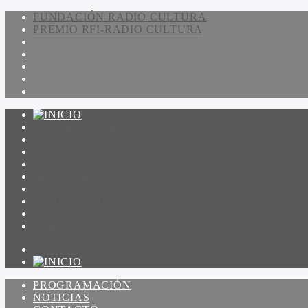
FUNDACIÓN RADIO CULTURA
PREMIO RFI-RADIO CULTURA
PROGRAMACIÓN
NOTICIAS
CONTACTO
QUIENES SOMOS
IR A AMADEUS
ON DEMAND
ESCUCHAR
VER
PROGRAMACIÓN
NOTICIAS