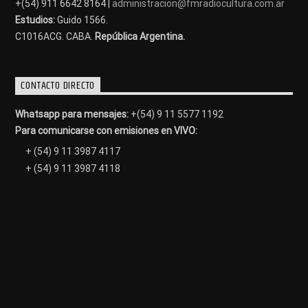
+(54) 911 6642 8164 |
administracion@fmradiocultura.com.ar
Estudios:
Guido 1566.
C1016ACG
. CABA.
República Argentina.
CONTACTO DIRECTO
Whatsapp para mensajes:
+(54) 9 11 5577 1192
Para comunicarse con emisiones en VIVO:
+ (54) 9 11 3987 4117
+ (54) 9 11 3987 4118