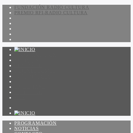
FUNDACIÓN RADIO CULTURA
PREMIO RFI-RADIO CULTURA
PROGRAMACIÓN
NOTICIAS
CONTACTO
QUIENES SOMOS
IR A AMADEUS
ON DEMAND
ESCUCHAR
VER
PROGRAMACIÓN
NOTICIAS