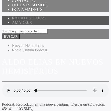
CONTACTO
QUIENES SOMOS
IR A AMADEUS
RADIO CULTURA
AMADEUS
Nuevos Hemisferios
Radio Cultura Podcast
ALDO ELIAS EN NUEVOS
HEMISFERIOS
Podcast:
Reproducir en una nueva ventana
|
Descargar
(Duración:
45:14 — 103.5MB)