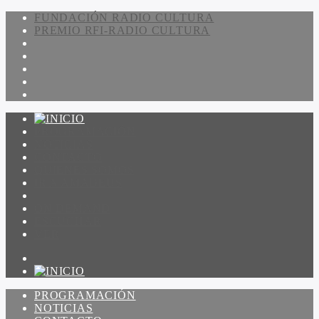
FUNDACIÓN RADIO CULTURA
PREMIO RFI-RADIO CULTURA
PROGRAMACIÓN
NOTICIAS
CONTACTO
QUIENES SOMOS
IR A AMADEUS
ON DEMAND
ESCUCHAR
VER
PROGRAMACIÓN
NOTICIAS