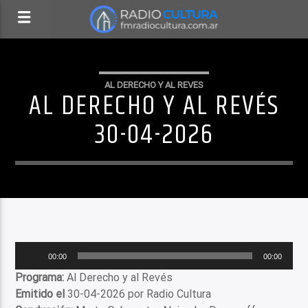
AL DERECHO Y AL REVES
AL DERECHO Y AL REVÉS
30-04-2026
Reproductor
00:00
00:00
de
Programa:
Al Derecho y al Revés
audio
Emitido el
30-04-2026 por Radio Cultura