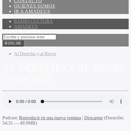
CONTACTO
QUIENES SOMOS
IR A AMADEUS
RADIO CULTURA
AMADEUS
Al Derecho y al Reves
AL DERECHO Y AL REVES
25-09-2023
Podcast:
Reproducir en una nueva ventana
|
Descargar
(Duración:
54:31 — 49.9MB)