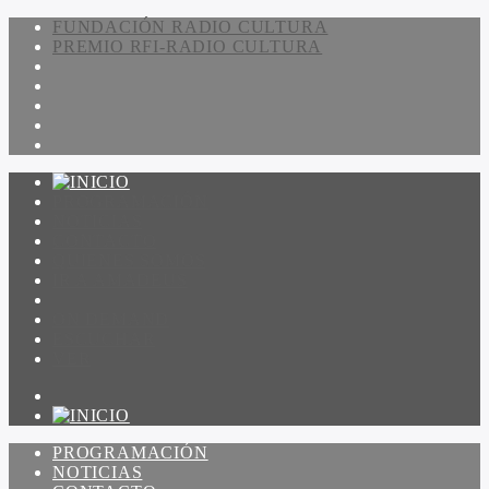
FUNDACIÓN RADIO CULTURA
PREMIO RFI-RADIO CULTURA
PROGRAMACIÓN
NOTICIAS
CONTACTO
QUIENES SOMOS
IR A AMADEUS
ON DEMAND
ESCUCHAR
VER
PROGRAMACIÓN
NOTICIAS