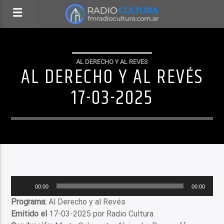
AL DERECHO Y AL REVES
AL DERECHO Y AL REVÉS
17-03-2025
Reproductor
00:00
00:00
de
Programa:
Al Derecho y al Revés
audio
Emitido el
17-03-2025 por Radio Cultura