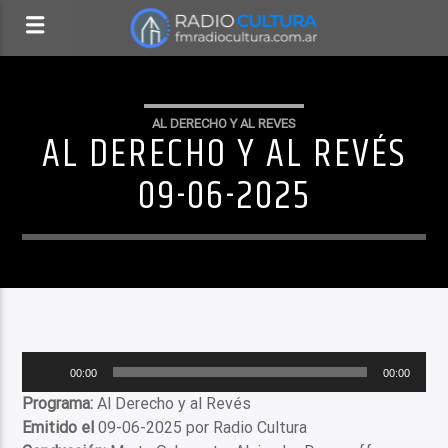
AL DERECHO Y AL REVES
AL DERECHO Y AL REVÉS
09-06-2025
Reproductor
00:00
00:00
de
Programa:
Al Derecho y al Revés
audio
Emitido el
09-06-2025 por Radio Cultura