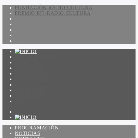
FUNDACIÓN RADIO CULTURA
PREMIO RFI-RADIO CULTURA
PROGRAMACIÓN
NOTICIAS
CONTACTO
QUIENES SOMOS
IR A AMADEUS
ON DEMAND
ESCUCHAR
VER
PROGRAMACIÓN
NOTICIAS