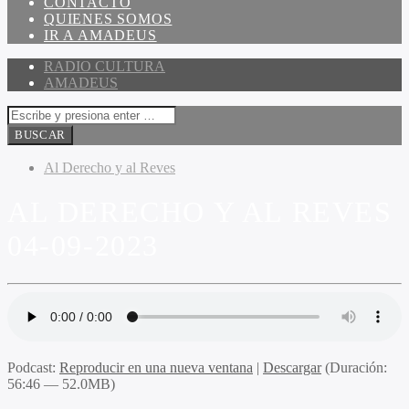
CONTACTO
QUIENES SOMOS
IR A AMADEUS
RADIO CULTURA
AMADEUS
Al Derecho y al Reves
AL DERECHO Y AL REVES
04-09-2023
Podcast:
Reproducir en una nueva ventana
|
Descargar
(Duración:
56:46 — 52.0MB)