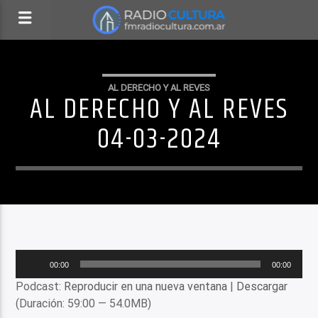
AL DERECHO Y AL REVES
AL DERECHO Y AL REVES
04-03-2024
Reproductor
00:00
00:00
de
Podcast:
Reproducir en una nueva ventana
|
Descargar
audio
(Duración: 59:00 — 54.0MB)