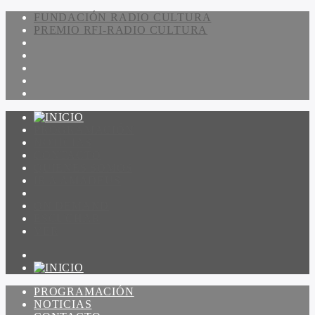
FUNDACIÓN RADIO CULTURA
PREMIO RFI-RADIO CULTURA
PROGRAMACIÓN
NOTICIAS
CONTACTO
QUIENES SOMOS
IR A AMADEUS
ON DEMAND
ESCUCHAR
VER
PROGRAMACIÓN
NOTICIAS