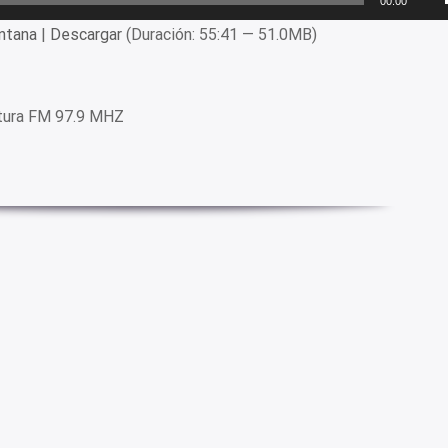
00:00
ntana
|
Descargar
(Duración: 55:41 — 51.0MB)
ltura FM 97.9 MHZ