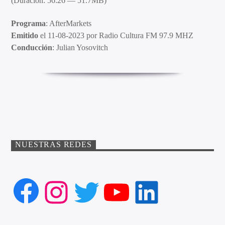
(Duración: 56:26 — 51.7MB)
Programa
: AfterMarkets
Emitido
el 11-08-2023 por Radio Cultura FM 97.9 MHZ
Conducción
: Julian Yosovitch
NUESTRAS REDES
Facebook
Instagram
Twitter
YouTube
LinkedIn