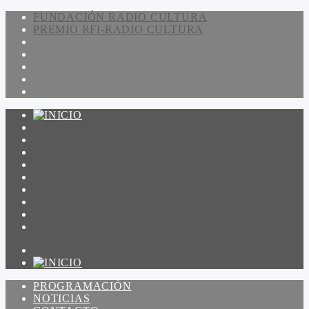
FUNDACIÓN RADIO CULTURA
PREMIO RFI-RADIO CULTURA
PROGRAMACIÓN
NOTICIAS
CONTACTO
QUIENES SOMOS
IR A AMADEUS
ON DEMAND
ESCUCHAR
VER
PROGRAMACIÓN
NOTICIAS