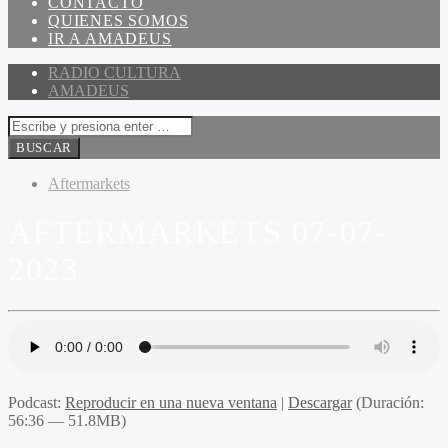
CONTACTO
QUIENES SOMOS
IR A AMADEUS
RADIO CULTURA
AMADEUS
Aftermarkets
AFTERMARKETS 07-07-
2023
Podcast:
Reproducir en una nueva ventana
|
Descargar
(Duración:
56:36 — 51.8MB)